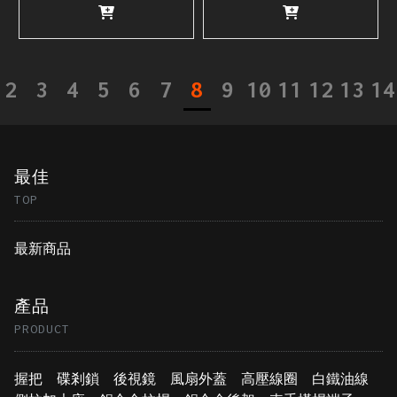
2
3
4
5
6
7
8
9
10
11
12
13
14
最佳
TOP
最新商品
產品
PRODUCT
握把
碟剎鎖
後視鏡
風扇外蓋
高壓線圈
白鐵油線