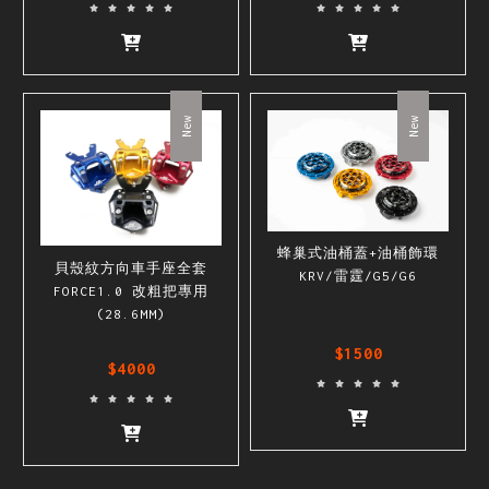
New
New
蜂巢式油桶蓋+油桶飾環
貝殼紋方向車手座全套
KRV/雷霆/G5/G6
FORCE1.0 改粗把專用
(28.6MM)
$1500
$4000