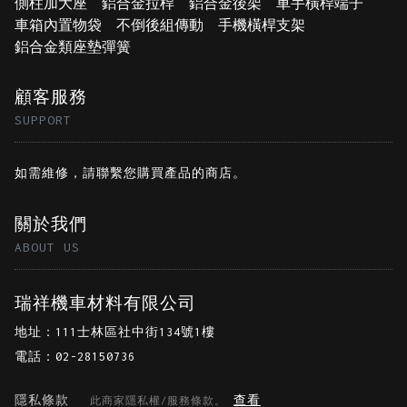
側柱加大座
鋁合金拉桿
鋁合金後架
車手橫桿端子
車箱內置物袋
不倒後組傳動
手機橫桿支架
鋁合金類座墊彈簧
顧客服務
SUPPORT
如需維修，
請聯繫您購買產品的商店。
關於我們
ABOUT US
瑞祥機車材料有限公司
地址：111士林區社中街134號1樓
電話：02-28150736
隱私條款
查看
此商家隱私權/服務條款。